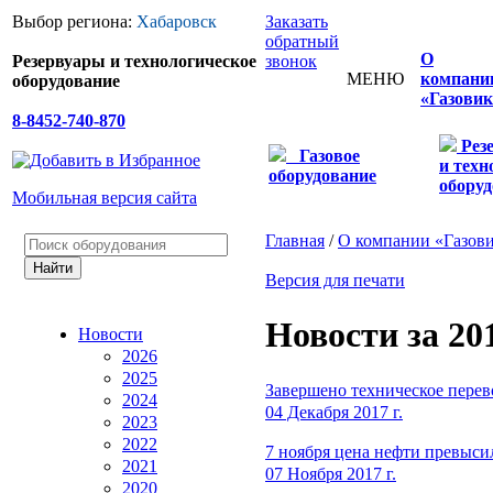
Выбор региона:
Хабаровск
Заказать
обратный
О
Резервуары и технологическое
звонок
МЕНЮ
компани
оборудование
«Газовик
8-8452-740-870
Рез
Газовое
и техн
оборудование
оборуд
Мобильная версия сайта
Главная
/
О компании «Газов
Версия для печати
Новости за 20
Новости
2026
2025
Завершено техническое перев
2024
04 Декабря 2017 г.
2023
2022
7 ноября цена нефти превыси
2021
07 Ноября 2017 г.
2020