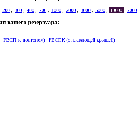
,
200
,
300
,
400
,
700
,
1000
,
2000
,
3000
,
5000
,
10000
,
2000
Тип вашего резервуара:
РВСП (с понтоном)
РВСПК (с плавающей крышей)