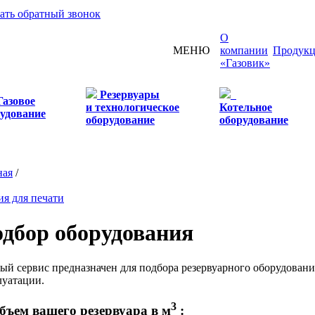
зать обратный звонок
О
МЕНЮ
компании
Продукц
«Газовик»
Резервуары
Газовое
и технологическое
Котельное
удование
оборудование
оборудование
ная
/
ия для печати
дбор оборудования
ый сервис предназначен для подбора резервуарного оборудован
луатации.
3
Объем вашего резервуара в м
: