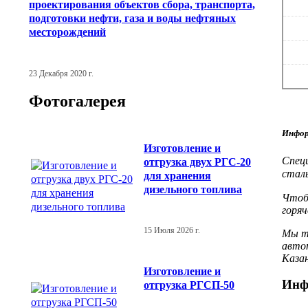
проектирования объектов сбора, транспорта,
подготовки нефти, газа и воды нефтяных
месторождений
23 Декабря 2020 г.
Фотогалерея
Инфор
Изготовление и
Спец
отгрузка двух РГС-20
сталь
для хранения
дизельного топлива
Чтобы
горяч
15 Июля 2026 г.
Мы т
автот
Казан
Изготовление и
Инф
отгрузка РГСП-50