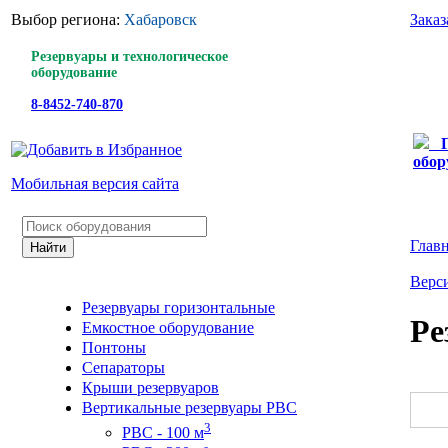
Выбор региона:
Хабаровск
Заказ
Резервуары и технологическое
оборудование
8-8452-740-870
обор
Мобильная версия сайта
Глав
Верси
Резервуары горизонтальные
Ре
Емкостное оборудование
Понтоны
Сепараторы
Крыши резервуаров
Вертикальные резервуары РВС
3
РВС - 100 м