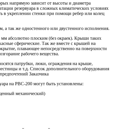
торых напрямую зависит от высоты и диаметра
уатации резервуара в сложных климатических условиях
ть в укреплении стенки при помощи ребер или колец
, а так же одностенного или двустенного исполнения.
 мм абсолютно плоским (без окраек). Крыши таких
касные сферические. Так же вместе с крышей на
окрытие, плавающее непосредственно на поверхности
озгорание рабочего вещества.
осятся патрубки, люки, ограждения на крыше,
естницы и т.д. Список дополнительного оборудования
 предпочтений Заказчика
уара на РВС-200 могут быть установлены:
щенный механический)