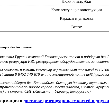
Люки и патрубки
Комплектующие конструкции
Каркасы и упаковка
Всего:
мация для Заказчиков
иалисты Группы компаний Газовик рассчитают и подберут для 
ного резервуара РВС резервуарным оборудованием по заполнен
 заказать и купить Резервуар вертикальный стальной РВС-200 
ей линии 8-8452-740-870 или по электронной почте neft@gazovik.r
акже подберем для Вас наиболее быструю доставку вертикальн
ранспортом до любого города России (Москва, Якутск, Иркутск
ь) и в страны СНГ (Казахстан, Украину, Белоруссию).
ормация о
доставке резервуаров, емкостей и друг