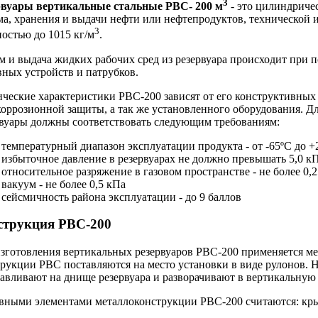
3
рвуары вертикальные стальные РВС- 200 м
- это цилиндриче
а, хранения и выдачи нефти или нефтепродуктов, технической и
3
остью до 1015 кг/м
.
 и выдача жидких рабочих сред из резервуара происходит при 
ных устройств и патрубков.
ческие характеристики РВС-200 зависят от его конструктивных 
оррозионной защиты, а так же установленного оборудования. Д
рвуары должны соответствовать следующим требованиям:
температурный диапазон эксплуатации продукта - от -65ºС до +
избыточное давление в резервуарах не должно превышать 5,0 к
относительное разряжение в газовом пространстве - не более 0,
вакуум - не более 0,5 кПа
сейсмичность района эксплуатации - до 9 баллов
струкция РВС-200
зготовления вертикальных резервуаров РВС-200 применяется ме
рукции РВС поставляются на место установки в виде рулонов. 
авливают на днище резервуара и разворачивают в вертикальную
вными элементами металлоконструкции РВС-200 считаются: кры