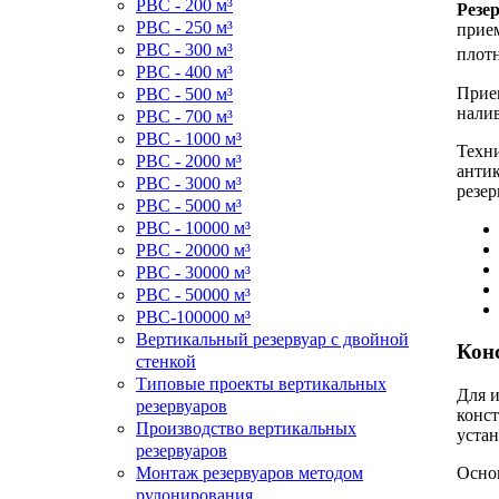
РВС - 200 м³
Резе
РВС - 250 м³
прием
РВС - 300 м³
плотн
РВС - 400 м³
Прием
РВС - 500 м³
налив
РВС - 700 м³
РВС - 1000 м³
Техни
РВС - 2000 м³
антик
РВС - 3000 м³
резе
РВС - 5000 м³
РВС - 10000 м³
РВС - 20000 м³
РВС - 30000 м³
РВС - 50000 м³
РВС-100000 м³
Вертикальный резервуар с двойной
Кон
стенкой
Типовые проекты вертикальных
Для и
резервуаров
конст
Производство вертикальных
устан
резервуаров
Осно
Монтаж резервуаров методом
рулонирования