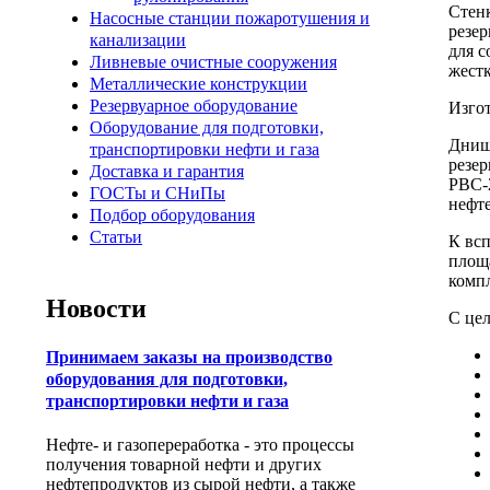
Стенк
Насосные станции пожаротушения и
резер
канализации
для с
Ливневые очистные сооружения
жестк
Металлические конструкции
Резервуарное оборудование
Изгот
Оборудование для подготовки,
Днищ
транспортировки нефти и газа
резер
Доставка и гарантия
РВС-2
ГОСТы и СНиПы
нефте
Подбор оборудования
Статьи
К вс
площа
компл
Новости
С цел
Принимаем заказы на производство
оборудования для подготовки,
транспортировки нефти и газа
Нефте- и газопереработка - это процессы
получения товарной нефти и других
нефтепродуктов из сырой нефти, а также