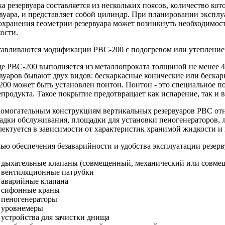
а резервуара составляется из нескольких поясов, количество ко
вуара, и представляет собой цилиндр. При планировании экспл
охранения геометрии резервуара может возникнуть необходимос
ости.
авливаются модификации РВС-200 с подогревом или утеплением
е РВС-200 выполняется из металлопроката толщиной не менее 4
вуаров бывают двух видов: бескаркасные конические или бескар
00 может быть установлен понтон. Понтон - это специальное п
продукта. Такое покрытие предотвращает как испарение, так и в
помогательным конструкциям вертикальных резервуаров РВС отн
дки обслуживания, площадки для установки пеногенераторов, л
ектуется в зависимости от характеристик хранимой жидкости и
ью обеспечения безаварийности и удобства эксплуатации резерв
дыхательные клапаны (совмещенный, механический или совме
вентиляционные патрубки
аварийные клапана
сифонные краны
пеногенераторы
уровнемеры
устройства для зачистки днища