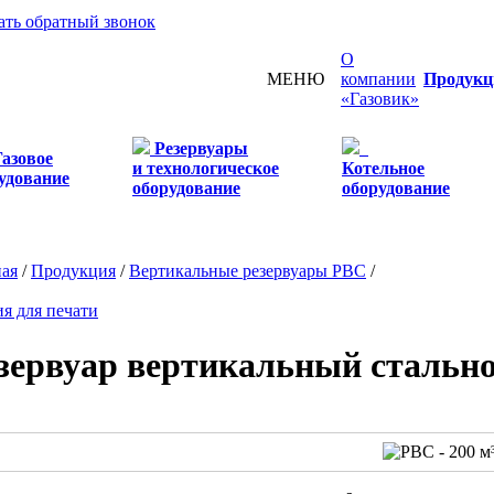
ать обратный звонок
О
МЕНЮ
компании
Продукц
«Газовик»
Резервуары
Газовое
и технологическое
Котельное
удование
оборудование
оборудование
ная
/
Продукция
/
Вертикальные резервуары РВС
/
я для печати
зервуар вертикальный стально