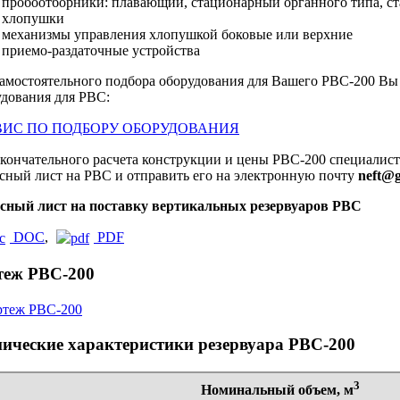
пробоотборники: плавающий, стационарный органного типа, 
хлопушки
механизмы управления хлопушкой боковые или верхние
приемо-раздаточные устройства
амостоятельного подбора оборудования для Вашего РВС-200 Вы 
удования для РВС:
ВИС ПО ПОДБОРУ ОБОРУДОВАНИЯ
окончательного расчета конструкции и цены РВС-200 специалис
сный лист на РВС и отправить его на электронную почту
neft@g
сный лист на поставку вертикальных резервуаров РВС
DOC
,
PDF
теж РВС-200
нические характеристики резервуара РВС-200
3
Номинальный объем, м