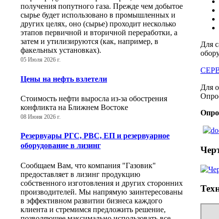
получения попутного газа. Прежде чем добытое
сырье будет использовано в промышленных и
других целях, оно (сырье) проходит несколько
этапов первичной и вторичной переработки, а
затем и утилизируются (как, например, в
Для с
факельных установках).
обор
05 Июля 2026 г.
СЕР
Цены на нефть взлетели
Для 
Опро
Стоимость нефти выросла из-за обострения
конфликта на Ближнем Востоке
Опро
08 Июня 2026 г.
Резервуары РГС, РВС, ЕП и резервуарное
оборудование в лизинг
Чер
Сообщаем Вам, что компания "Газовик"
предоставляет в лизинг продукцию
собственного изготовления и других сторонних
Тех
производителей. Мы напрямую заинтересованы
в эффективном развитии бизнеса каждого
клиента и стремимся предложить решение,
позволяющее максимально использовать все