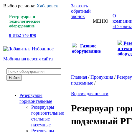
Выбор региона:
Хабаровск
Заказать
обратный
О
звонок
Резервуары и
МЕНЮ
компани
технологическое
оборудование
«Газовик
8-8452-740-870
Рез
Газовое
и техн
оборудование
оборуд
Мобильная версия сайта
Главная
/
Продукция
/
Резерв
подземные
/
Версия для печати
Резервуары
горизонтальные
Резервуар го
Резервуары
горизонтальные
подземный Р
стальные
наземные
Резервуары