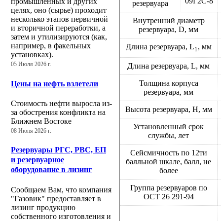
09Г2С-8
промышленных и других
резервуара
целях, оно (сырье) проходит
несколько этапов первичной
Внутренний диаметр
и вторичной переработки, а
резервуара, D, мм
затем и утилизируются (как,
например, в факельных
Длина резервуара, L
, мм
1
установках).
05 Июля 2026 г.
Длина резервуара, L, мм
Толщина корпуса
Цены на нефть взлетели
резервуара, мм
Стоимость нефти выросла из-
Высота резервуара, Н, мм
за обострения конфликта на
Ближнем Востоке
Установленный срок
08 Июня 2026 г.
службы, лет
Резервуары РГС, РВС, ЕП
Сейсмичность по 12ти
и резервуарное
балльной шкале, балл, не
оборудование в лизинг
более
Группа резервуаров по
Сообщаем Вам, что компания
ОСТ 26 291-94
"Газовик" предоставляет в
лизинг продукцию
собственного изготовления и