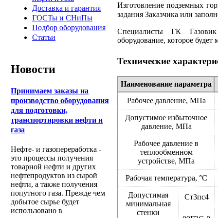
Изготовление подземных гори
Доставка и гарантия
задания Заказчика или запол
ГОСТы и СНиПы
Подбор оборудования
Специалисты ГК Газовик
Статьи
оборудование, которое будет
Технические характери
Новости
Наименование параметра
Принимаем заказы на
Рабочее давление, МПа
производство оборудования
для подготовки,
Допустимое избыточное
транспортировки нефти и
давление, МПа
газа
Рабочее давление в
Нефте- и газопереработка -
теплообменном
это процессы получения
устройстве, МПа
товарной нефти и других
нефтепродуктов из сырой
Рабочая температура, °С
нефти, а также получения
попутного газа. Прежде чем
Допустимая
Ст3пс4
добытое сырье будет
минимальная
использовано в
стенки