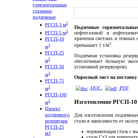
горизонтальные
стальные
подземные
3
РГСП-3 м
Подземные горизонтальны
3
РГСП-5 м
нефтегазовой и нефтехими
хранения светлых и темных 
РГСП-10
3
превышает 1 т/м
.
3
м
РГСП-25
Подземная установка резер
3
м
обеспечивает большую экол
установкой резервуаров).
РГСП-50
3
м
Опросный лист на поставку
РГСП-75
3
DOC
,
PDF
м
РГСП-100
3
Изготовление РГСП-10
м
Проект
подземного
Для изготовления подземных
стали в зависимости от эксп
резервуара
РГСП-25
нержавеющая сталь с в
м3
сталь Ст3 для температ