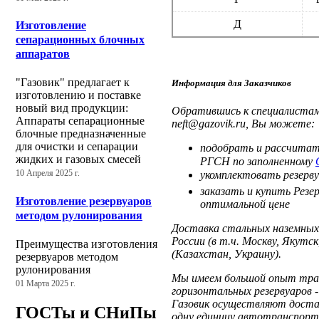
Д
Изготовление
сепарационных блочных
аппаратов
"Газовик" предлагает к
Информация для Заказчиков
изготовлению и поставке
новый вид продукции:
Обратившись к специалистам 
Аппараты сепарационные
neft@gazovik.ru, Вы можете:
блочные предназначенные
для очистки и сепарации
подобрать и рассчитат
жидких и газовых смесей
РГСН по заполненному
укомплектовать резерв
10 Апреля 2025 г.
заказать и купить Рез
Изготовление резервуаров
оптимальной цене
методом рулонирования
Доставка стальных наземных 
России (в т.ч. Москву, Якутс
Преимущества изготовления
(Казахстан, Украину).
резервуаров методом
рулонирования
Мы имеем большой опыт тран
01 Марта 2025 г.
горизонтальных резервуаров
Газовик осуществляют достав
ГОСТы и СНиПы
одну единицу автотранспорт