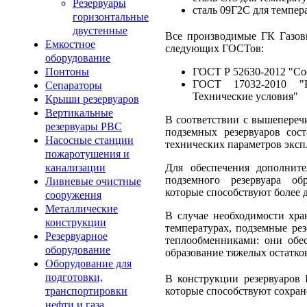
Резервуары
сталь 09Г2С для темпер
горизонтальные
двустенные
Все производимые ГК Газов
Емкостное
следующих ГОСТов:
оборудование
ГОСТ Р 52630-2012 "Со
Понтоны
ГОСТ 17032-2010 "Р
Сепараторы
Технические условия"
Крыши резервуаров
Вертикальные
В соответствии с вышепереч
резервуары РВС
подземных резервуаров сос
Насосные станции
технических параметров эксп
пожаротушения и
Для обеспечения дополните
канализации
подземного резервуара об
Ливневые очистные
которые способствуют более 
сооружения
Металлические
В случае необходимости хра
конструкции
температурах, подземные ре
Резервуарное
теплообменниками: они обе
оборудование
образование тяжелых остатков
Оборудование для
подготовки,
В конструкции резервуаров
которые способствуют сохра
транспортировки
нефти и газа