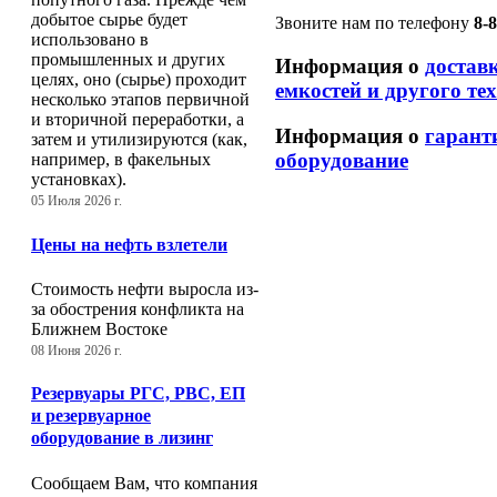
добытое сырье будет
Звоните нам по телефону
8-
использовано в
промышленных и других
Информация о
достав
целях, оно (сырье) проходит
емкостей и другого те
несколько этапов первичной
и вторичной переработки, а
Информация о
гарант
затем и утилизируются (как,
оборудование
например, в факельных
установках).
05 Июля 2026 г.
Цены на нефть взлетели
Стоимость нефти выросла из-
за обострения конфликта на
Ближнем Востоке
08 Июня 2026 г.
Резервуары РГС, РВС, ЕП
и резервуарное
оборудование в лизинг
Сообщаем Вам, что компания