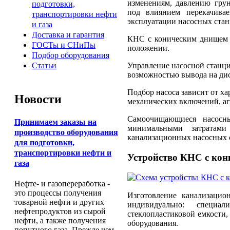
изменениям, давлению гру
подготовки,
под влиянием перекачива
транспортировки нефти
эксплуатации насосных станц
и газа
Доставка и гарантия
КНС с коническим днищем 
ГОСТы и СНиПы
положении.
Подбор оборудования
Управление насосной станци
Статьи
возможностью вывода на дис
Подбор насоса зависит от х
Новости
механических включений, агр
Самоочищающиеся насосны
Принимаем заказы на
минимальными затратам
производство оборудования
канализационных насосных 
для подготовки,
транспортировки нефти и
Устройство КНС с ко
газа
Нефте- и газопереработка -
это процессы получения
Изготовление канализаци
товарной нефти и других
индивидуально: специ
нефтепродуктов из сырой
стеклопластиковой емкости
нефти, а также получения
оборудования.
попутного газа. Прежде чем