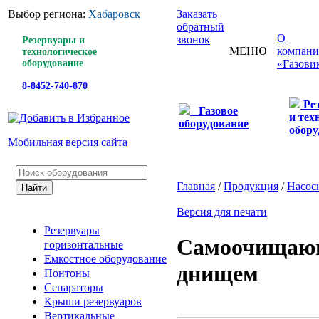
Выбор региона:
Хабаровск
Заказать
обратный
О
звонок
Резервуары и
МЕНЮ
компан
технологическое
оборудование
«Газови
8-8452-740-870
Ре
Газовое
и тех
оборудование
обору
Мобильная версия сайта
Главная
/
Продукция
/
Насос
Версия для печати
Резервуары
Самоочищающ
горизонтальные
Емкостное оборудование
днищем
Понтоны
Сепараторы
Крыши резервуаров
Вертикальные