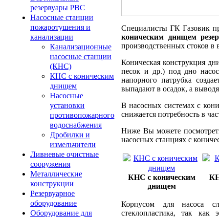
резервуары РВС
Насосные станции
пожаротушения и
Специалисты ГК Газовик п
коническим днищем резер
канализации
производственных стоков в 
Канализационные
насосные станции
Коническая конструкция дни
(КНС)
песок и др.) под дно насо
КНС с коническим
напорного патрубка создае
днищем
выпадают в осадок, а выводя
Насосные
В насосных системах с кони
установки
снижается потребность в час
противопожарного
водоснабжения
Ниже Вы можете посмотреть
Дробилки и
насосных станциях с кониче
измельчители
Ливневые очистные
сооружения
Металлические
КНС с коническим
КН
конструкции
днищем
Резервуарное
оборудование
Корпусом для насоса с
стеклопластика, так как
Оборудование для