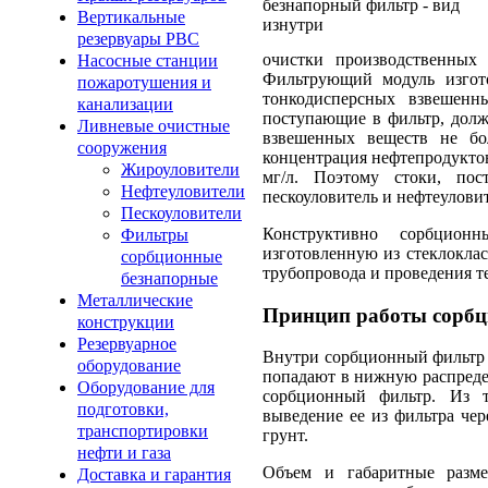
Вертикальные
резервуары РВС
очистки производственных 
Насосные станции
Фильтрующий модуль изгото
пожаротушения и
тонкодисперсных взвешенн
канализации
поступающие в фильтр, долж
Ливневые очистные
взвешенных веществ не бо
сооружения
концентрация нефтепродуктов 
Жироуловители
мг/л. Поэтому стоки, по
Нефтеуловители
пескоуловитель и нефтеуловит
Пескоуловители
Конструктивно сорбцион
Фильтры
изготовленную из стеклоклас
сорбционные
трубопровода и проведения те
безнапорные
Металлические
Принцип работы сорбц
конструкции
Резервуарное
Внутри сорбционный фильтр -
оборудование
попадают в нижную распредел
Оборудование для
сорбционный фильтр. Из 
подготовки,
выведение ее из фильтра че
транспортировки
грунт.
нефти и газа
Объем и габаритные разме
Доставка и гарантия