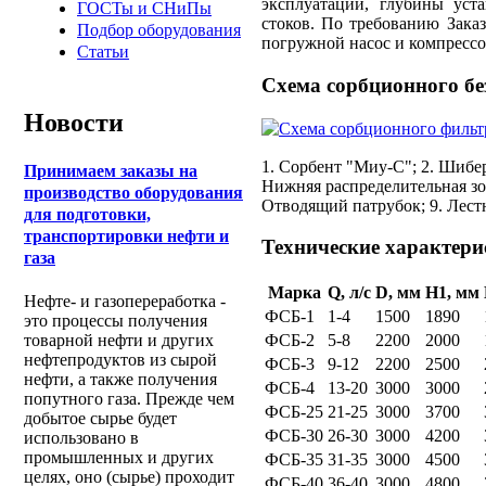
эксплуатации, глубины уст
ГОСТы и СНиПы
стоков. По требованию Зака
Подбор оборудования
погружной насос и компрессо
Статьи
Схема сорбционного б
Новости
1. Сорбент "Миу-С"; 2. Шибер
Принимаем заказы на
Нижняя распределительная зо
производство оборудования
Отводящий патрубок; 9. Лест
для подготовки,
транспортировки нефти и
Технические характер
газа
Марка
Q, л/с
D, мм
H1, мм
Нефте- и газопереработка -
ФСБ-1
1-4
1500
1890
это процессы получения
ФСБ-2
5-8
2200
2000
товарной нефти и других
нефтепродуктов из сырой
ФСБ-3
9-12
2200
2500
нефти, а также получения
ФСБ-4
13-20
3000
3000
попутного газа. Прежде чем
ФСБ-25
21-25
3000
3700
добытое сырье будет
ФСБ-30
26-30
3000
4200
использовано в
промышленных и других
ФСБ-35
31-35
3000
4500
целях, оно (сырье) проходит
ФСБ-40
36-40
3000
4800