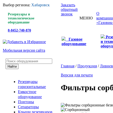
Выбор региона:
Хабаровск
Заказать
обратный
О
звонок
Резервуары и
МЕНЮ
компани
технологическое
оборудование
«Газовик
8-8452-740-870
Рез
Газовое
и техн
оборудование
оборуд
Мобильная версия сайта
Главная
/
Продукция
/
Ливнев
Версия для печати
Резервуары
Фильтры сорб
горизонтальные
Емкостное
оборудование
Понтоны
Сепараторы
Крыши резервуаров