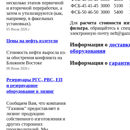
несколько этапов первичной
ФСБ-45
41-45
3000
5100
и вторичной переработки, а
ФСБ-50
46-50
3000
5400
затем и утилизируются (как,
например, в факельных
Для
расчета стоимости из
установках).
фильтра
, обращайтесь к спе
05 Июля 2026 г.
электронную почту neft@gazov
Цены на нефть взлетели
Информация о
доставк
оборудования
Стоимость нефти выросла из-
за обострения конфликта на
Информация о
гаранти
Ближнем Востоке
08 Июня 2026 г.
Резервуары РГС, РВС, ЕП
и резервуарное
оборудование в лизинг
Сообщаем Вам, что компания
"Газовик" предоставляет в
лизинг продукцию
собственного изготовления и
других сторонних
производителей. Мы